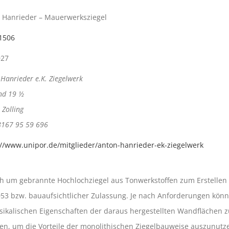
 Hanrieder – Mauerwerksziegel
1506
027
Hanrieder e.K. Ziegelwerk
nd 19 ½
Zolling
08167 95 59 696
://www.unipor.de/mitglieder/anton-hanrieder-ek-ziegelwerk
ich um gebrannte Hochlochziegel aus Tonwerkstoffen zum Erstelle
3 bzw. bauaufsichtlicher Zulassung. Je nach Anforderungen könne
ikalischen Eigenschaften der daraus hergestellten Wandflächen z
, um die Vorteile der monolithischen Ziegelbauweise auszunutze