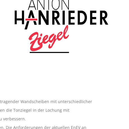
n tragender Wandscheiben mit unterschiedlicher
n die Tonziegel in der Lochung mit
u verbessern.
n. Die Anforderungen der aktuellen EnEV an