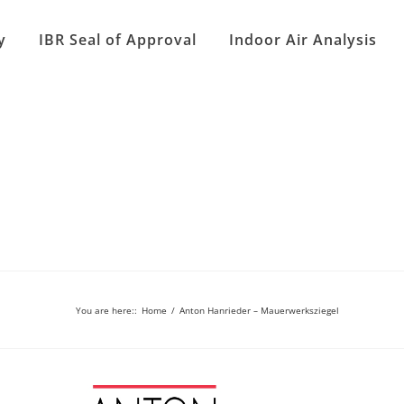
y
IBR Seal of Approval
Indoor Air Analysis
You are here:
:
Home
/
Anton Hanrieder – Mauerwerksziegel