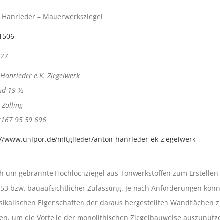
 Hanrieder – Mauerwerksziegel
1506
027
Hanrieder e.K. Ziegelwerk
nd 19 ½
Zolling
08167 95 59 696
://www.unipor.de/mitglieder/anton-hanrieder-ek-ziegelwerk
ich um gebrannte Hochlochziegel aus Tonwerkstoffen zum Erstelle
3 bzw. bauaufsichtlicher Zulassung. Je nach Anforderungen könne
ikalischen Eigenschaften der daraus hergestellten Wandflächen z
, um die Vorteile der monolithischen Ziegelbauweise auszunutze