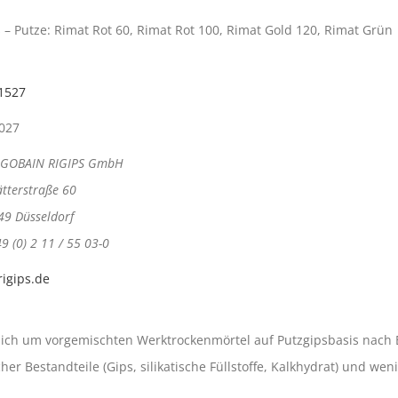
s – Putze: Rimat Rot 60, Rimat Rot 100, Rimat Gold 120, Rimat Grün
1527
2027
-GOBAIN RIGIPS GmbH
ätterstraße 60
49 Düsseldorf
49 (0) 2 11 / 55 03-0
igips.de
sich um vorgemischten Werktrockenmörtel auf Putzgipsbasis nach E
r Bestandteile (Gips, silikatische Füllstoffe, Kalkhydrat) und weni