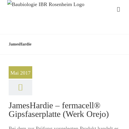
JamesHardie
Mai 2017
JamesHardie – fermacell®
Gipsfaserplatte (Werk Orejo)
Bei dem zur Prüfung vorgelegten Produkt handelt es