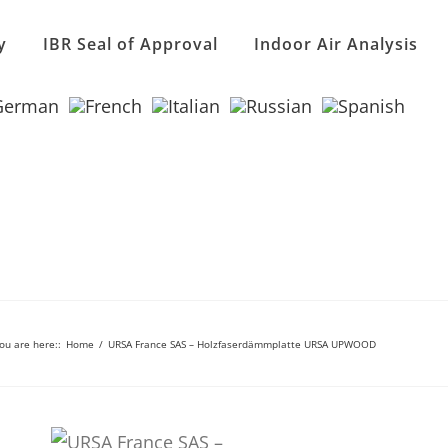
y
IBR Seal of Approval
Indoor Air Analysis
ou are here:
:
Home
/
URSA France SAS – Holzfaserdämmplatte URSA UPWOOD