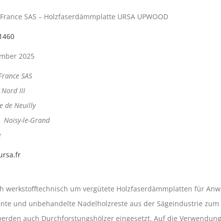
France SAS – Holzfaserdämmplatte URSA UPWOOD
1460
mber 2025
France SAS
 Nord III
e de Neuilly
 Noisy-le-Grand
e
rsa.fr
ich werkstofftechnisch um vergütete Holzfaserdämmplatten für An
te und unbehandelte Nadelholzreste aus der Sägeindustrie zum Ei
den auch Durchforstungshölzer eingesetzt. Auf die Verwendung evt