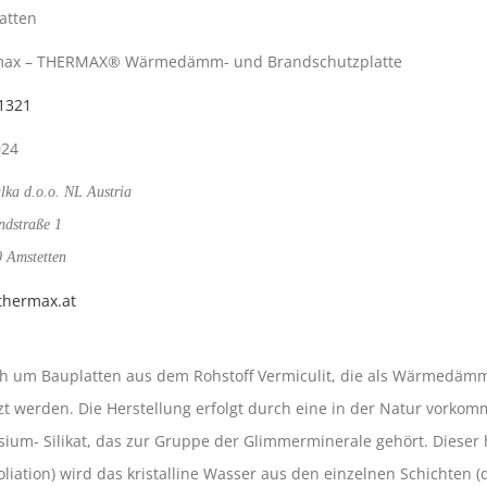
atten
max – THERMAX® Wärmedämm- und Brandschutzplatte
1321
024
lka d.o.o. NL Austria
ndstraße 1
 Amstetten
hermax.at
ich um Bauplatten aus dem Rohstoff Vermiculit, die als Wärmedä
t werden. Die Herstellung erfolgt durch eine in der Natur vorko
ium- Silikat, das zur Gruppe der Glimmerminerale gehört. Dieser h
oliation) wird das kristalline Wasser aus den einzelnen Schichte