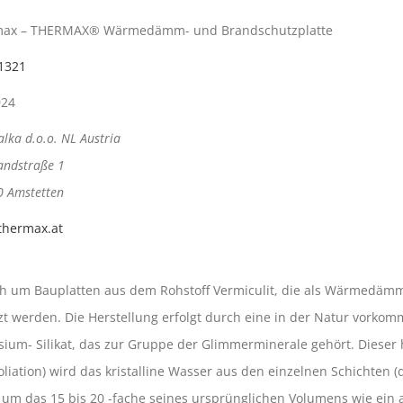
max – THERMAX® Wärmedämm- und Brandschutzplatte
1321
024
lka d.o.o. NL Austria
andstraße 1
0 Amstetten
hermax.at
ich um Bauplatten aus dem Rohstoff Vermiculit, die als Wärmedä
t werden. Die Herstellung erfolgt durch eine in der Natur vorko
ium- Silikat, das zur Gruppe der Glimmerminerale gehört. Dieser h
oliation) wird das kristalline Wasser aus den einzelnen Schichte
ch um das 15 bis 20 -fache seines ursprünglichen Volumens wie ein