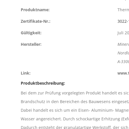
Produktname:
Ther
Zertifikate-Nr.:
3022-
Gültigkeit:
Juli 2
Hersteller:
Minera
Nordl
A-330
Link:
www.t
Produktbeschreibung:
Bei dem zur Prüfung vorgelegten Produkt handelt es s
Brandschutz in den Bereichen des Bauwesens eingesetz
Dabei handelt es sich um ein Eisen- Aluminium- Magnes
Wasser angereichert. Durch schockartige Erhitzung (Exf
Dadurch entsteht der granulatartige Werkstoff, der si