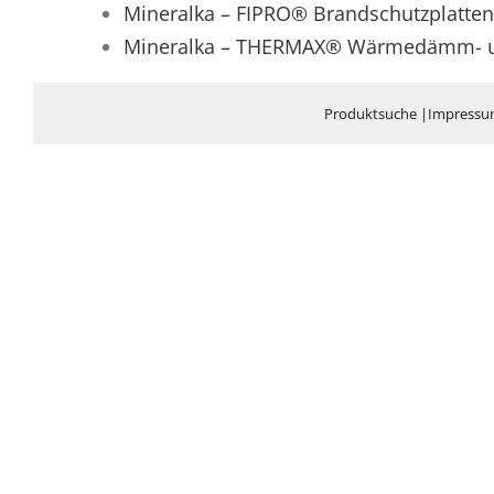
Mineralka – FIPRO® Brandschutzplatten
Mineralka – THERMAX® Wärmedämm- un
Produktsuche
|
Impress