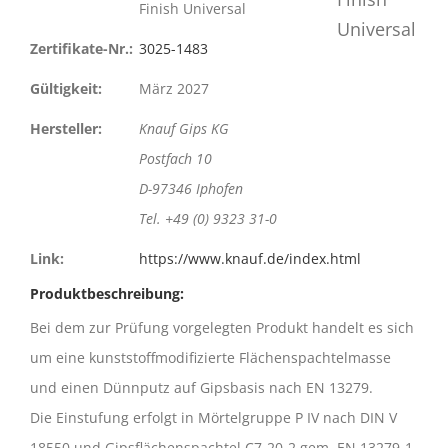
Finish Universal
Zertifikate-Nr.:
3025-1483
Gültigkeit:
März 2027
Hersteller:
Knauf Gips KG
Postfach 10
D-97346 Iphofen
Tel. +49 (0) 9323 31-0
Link:
https://www.knauf.de/index.html
Produktbeschreibung:
Bei dem zur Prüfung vorgelegten Produkt handelt es sich
um eine kunststoffmodifizierte Flächenspachtelmasse
und einen Dünnputz auf Gipsbasis nach EN 13279.
Die Einstufung erfolgt in Mörtelgruppe P IV nach DIN V
18550 und Gipsflächenspachtel C7-20-2 gem. EN 13279-1.