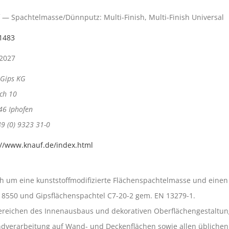
 — Spachtelmasse/Dünnputz: Multi-Finish, Multi-Finish Universal
1483
2027
 Gips KG
ch 10
46 Iphofen
49 (0) 9323 31-0
://www.knauf.de/index.html
ch um eine kunststoffmodifizierte Flächenspachtelmasse und eine
 18550 und Gipsflächenspachtel C7-20-2 gem. EN 13279-1.
 Bereichen des Innenausbaus und dekorativen Oberflächengestaltun
andverarbeitung auf Wand- und Deckenflächen sowie allen übliche