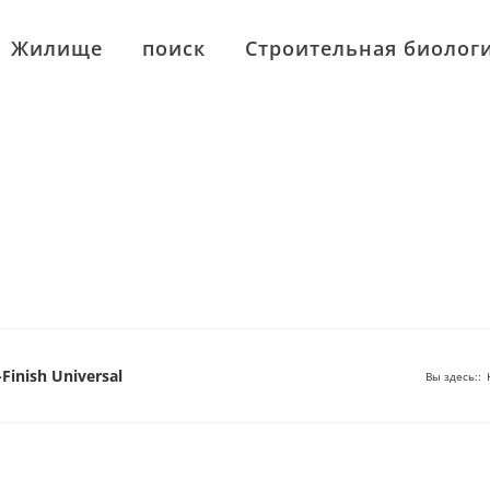
Жилище
поиск
Строительная биолог
Finish Universal
Вы здесь:
: