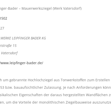
inger-Bader – Mauerwerksziegel (Werk Vatersdorf)
1502
027
LWERKE LEIPFINGER BADER KG
eistraße 15
 Vatersdorf
//www.leipfinger-bader.de/
ich um gebrannte Hochlochziegel aus Tonwerkstoffen zum Erstelle
3 bzw. bauaufsichtlicher Zulassung. Je nach Anforderungen könne
ikalischen Eigenschaften der daraus hergestellten Wandflächen z
, um die Vorteile der monolithischen Ziegelbauweise auszunutze