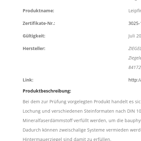
Produktname:
Leipf
Zertifikate-Nr.:
3025-
Gültigkeit:
Juli 2
Hersteller:
ZIEGE
Ziegel
84172
Link:
http:
Produktbeschreibung:
Bei dem zur Prüfung vorgelegten Produkt handelt es s
Lochung und verschiedenen Steinformaten nach DIN 105
Mineralfaserdämmstoff verfüllt werden, um die bauphys
Dadurch können zweischalige Systeme vermieden werden
Hintermauerziegel sind damit zu erfüllen.