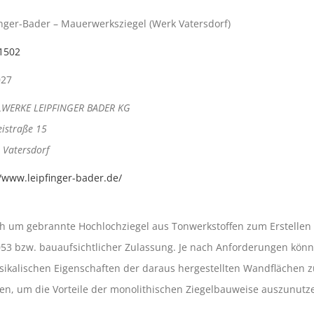
inger-Bader – Mauerwerksziegel (Werk Vatersdorf)
1502
027
LWERKE LEIPFINGER BADER KG
eistraße 15
 Vatersdorf
//www.leipfinger-bader.de/
ich um gebrannte Hochlochziegel aus Tonwerkstoffen zum Erstelle
3 bzw. bauaufsichtlicher Zulassung. Je nach Anforderungen könne
ikalischen Eigenschaften der daraus hergestellten Wandflächen z
, um die Vorteile der monolithischen Ziegelbauweise auszunutze