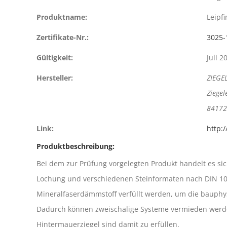
Produktname:
Leipf
Zertifikate-Nr.:
3025-
Gültigkeit:
Juli 2
Hersteller:
ZIEGE
Ziegel
84172
Link:
http:
Produktbeschreibung:
Bei dem zur Prüfung vorgelegten Produkt handelt es s
Lochung und verschiedenen Steinformaten nach DIN 105
Mineralfaserdämmstoff verfüllt werden, um die bauphys
Dadurch können zweischalige Systeme vermieden werden
Hintermauerziegel sind damit zu erfüllen.