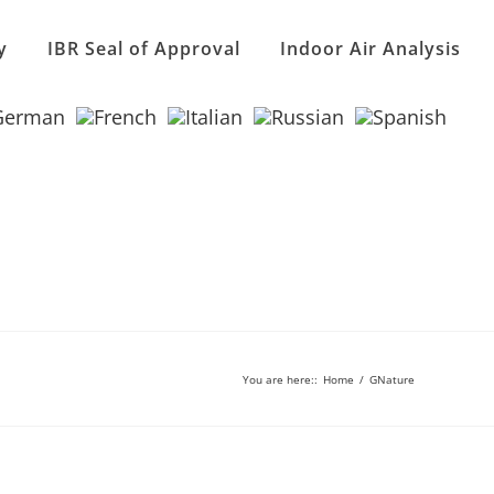
y
IBR Seal of Approval
Indoor Air Analysis
You are here:
:
Home
/
GNature