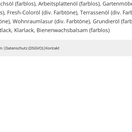
chsöl (farblos), Arbeitsplattenöl (farblos), Gartenmöb
os), Fresh-Coloröl (div. Farbtöne), Terrassenöl (div. Fa
ne), Wohnraumlasur (div. Farbtöne), Grundieröl (farb
tlack, Klarlack, Bienenwachsbalsam (farblos)
um
|
Datenschutz (DSGVO)
|
Kontakt