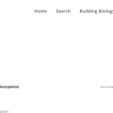
Home
Search
Building Biolog
hutzplatte)
You are he
atten