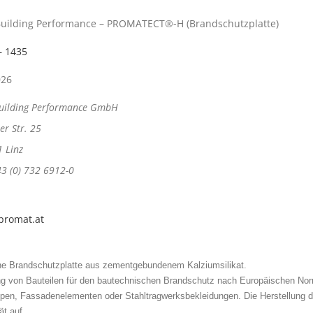
Building Performance – PROMATECT®-H (Brandschutzplatte)
– 1435
026
Building Performance GmbH
ter Str. 25
 Linz
43 (0) 732 6912-0
romat.at
ine Brandschutzplatte aus zementgebundenem Kalziumsilikat.
ng von Bauteilen für den bautechnischen Brandschutz nach Europäischen Norm
n, Fassadenelementen oder Stahltragwerksbekleidungen. Die Herstellung der
ät auf.