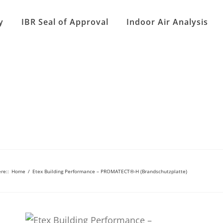
y
IBR Seal of Approval
Indoor Air Analysis
re:
:
Home
/
Etex Building Performance – PROMATECT®-H (Brandschutzplatte)