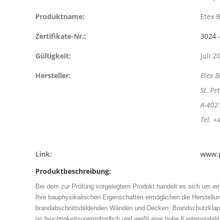
Produktname:
Etex 
Zertifikate-Nr.:
3024 
Gültigkeit:
Juli 2
Hersteller:
Etex 
St. Pe
A-4021
Tel. +
Link:
www.p
Produktbeschreibung:
Bei dem zur Prüfung vorgelegtem Produkt handelt es sich um e
Ihre bauphysikalischen Eigenschaften ermöglichen die Herstellu
brandabschnittsbildenden Wänden und Decken, Brandschutzklappe
ist feuchtigkeitsunempfindlich und weißt eine hohe Kantenstabilit