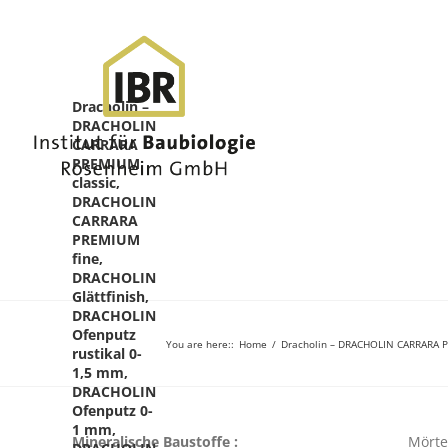
Dracholin –
DRACHOLIN
CARRARA
PREMIUM
classic,
DRACHOLIN
CARRARA
PREMIUM
fine,
DRACHOLIN
Glättfinish,
DRACHOLIN
Ofenputz
You are here:
:
Home
/
Dracholin – DRACHOLIN CARRARA P
rustikal 0-
1,5 mm,
DRACHOLIN
Ofenputz 0-
1 mm,
Mineralische Baustoffe :
Mörte