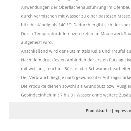
Anwendungen der Oberflächenausführung im Ofenbau. Da
durch Vermischen mit Wasser zu einer pastösen Masse 
hitzebeständig bis 140 °C. Dadurch ergibt sich der spe
Durch Temperaturdifferenzen treten im Mauerwerk Spa
aufgeheizt wird.
Anschließend wird der Putz mittels Kelle und Traufel a
Nach dem druckfesten Abbinden der ersten Putzlage kan
mit weicher, feuchter Bürste oder Schwamm bearbeiten
Der Verbrauch liegt je nach gewünschter Auftragsstärke 
Die Produkte dienen sowohl als Grundputz bzw. Ausgleic
Gebindeeinheit mit 7 bis 9 I Wasser ohne weitere Zusät
Produktsuche
|
Impress