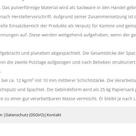
s pulverförmige Material wird als Sackware in den Handel gebra
nach Herstellervorschrift. Aufgrund seiner Zusammensetzung ist 
zielle Einsatzbereich der Produkte als Verputz für Kamine und gem
nnungen auf. Diese werden weitgehend aufgehoben, wenn der gem
ufgebracht und planeben abgespachtelt. Die Gesamtdicke der Spach
n die zweite Putzlage aufgezogen und nach Belieben strukturiert
.
bei ca. 12 kg/m² mit 10 mm mittlerer Schichtstärke. Die Verarbeit
hsputz und Spachtel. Die Gebindeform wird als 25 kg Papiersack ge
ze zu einer gut verarbeitbaren Masse vermischt. Er bleibt je nach 
um
|
Datenschutz (DSGVO)
|
Kontakt