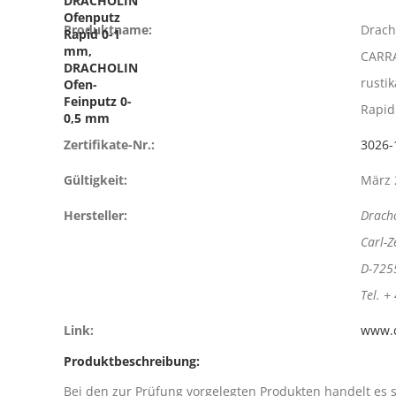
DRACHOLIN
Ofenputz
Produktname:
Drach
Rapid 0-1
mm,
CARRA
DRACHOLIN
rusti
Ofen-
Feinputz 0-
Rapid
0,5 mm
Zertifikate-Nr.:
3026-
Gültigkeit:
März 
Hersteller:
Drach
Carl-Z
D-725
Tel. +
Link:
www.d
Produktbeschreibung:
Bei den zur Prüfung vorgelegten Produkten handelt es s