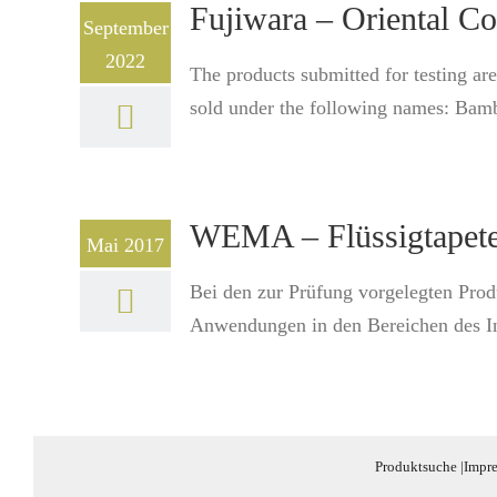
Fujiwara – Oriental Co
September
2022
The products submitted for testing are 
sold under the following names: Bam
WEMA – Flüssigtapet
Mai 2017
Bei den zur Prüfung vorgelegten Produ
Anwendungen in den Bereichen des In
Produktsuche
|
Impr