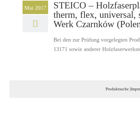
STEICO – Holzfaserpla
Mai 2017
therm, flex, universal
Werk Czarnków (Pole
Bei den zur Prüfung vorgelegten Prod
13171 sowie anderer Holzfaserwerksto
Produktsuche
|
Impr