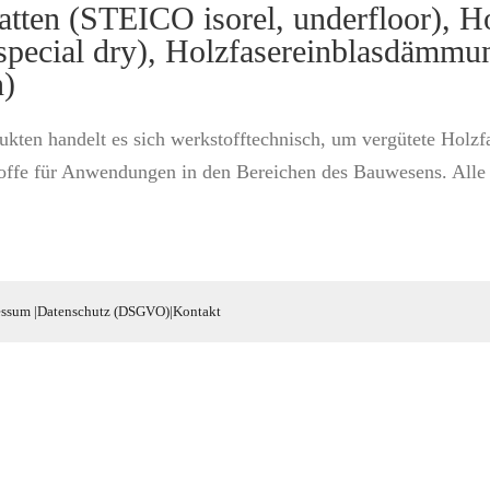
tten (STEICO isorel, underfloor), 
, special dry), Holzfasereinblasdämmu
n)
ukten handelt es sich werkstofftechnisch, um vergütete Hol
ffe für Anwendungen in den Bereichen des Bauwesens. Alle U
essum
|
Datenschutz (DSGVO)
|
Kontakt