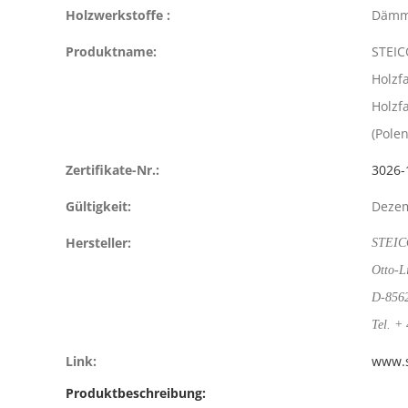
Holzwerkstoffe :
Dämm
Produktname:
STEICO
Holzf
Holzf
(Polen
Zertifikate-Nr.:
3026-
Gültigkeit:
Deze
Hersteller:
STEIC
Otto-L
D-8562
Tel. +
Link:
www.s
Produktbeschreibung: