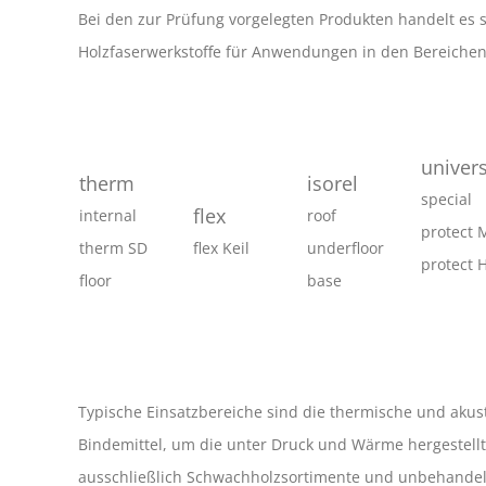
Bei den zur Prüfung vorgelegten Produkten handelt es 
Holzfaserwerkstoffe für Anwendungen in den Bereiche
univers
therm
isorel
special
flex
internal
roof
protect 
therm SD
flex Keil
underfloor
protect 
floor
base
Typische Einsatzbereiche sind die thermische und akus
Bindemittel, um die unter Druck und Wärme hergestellte
ausschließlich Schwachholzsortimente und unbehandelte