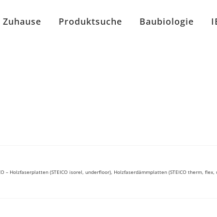
Zuhause
Produktsuche
Baubiologie
I
O – Holzfaserplatten (STEICO isorel, underfloor), Holzfaserdämmplatten (STEICO therm, flex, 