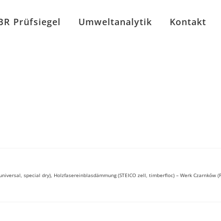
BR Prüfsiegel
Umweltanalytik
Kontakt
universal, special dry), Holzfasereinblasdämmung (STEICO zell, timberfloc) – Werk Czarnków (