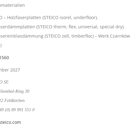
materialien
 – Holzfaserplatten (STEICO isorel, underfloor),
aserdämmplatten (STEICO therm, flex, universal, special dry),
asereinblasdämmung (STEICO zell, timberfloc) – Werk Czarnków
)
1560
mber 2027
O SE
ilienthal-Ring 30
2 Feldkirchen
 49 (0) 89 991 551 0
teico.com