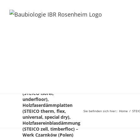
STEICO – Holzfaserplatten
(STEICO isorel,
underfloor),
Holzfaserdämmplatten
(STEICO therm, flex,
Sie befinden sich hier:
:
Home
/
STEIC
universal, special dry),
Holzfasereinblasdämmung
(STEICO zell, timberfloc) –
Werk Czarnków (Polen)