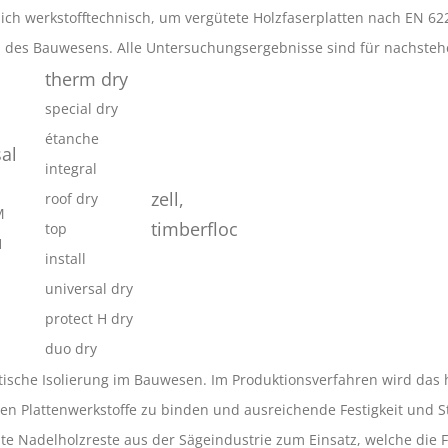
sich werkstofftechnisch, um vergütete Holzfaserplatten nach EN 6
n des Bauwesens. Alle Untersuchungsergebnisse sind für nachste
therm dry
special dry
étanche
al
integral
zell,
roof dry
M
timberfloc
top
H
install
universal dry
protect H dry
duo dry
tische Isolierung im Bauwesen. Im Produktionsverfahren wird das h
n Plattenwerkstoffe zu binden und ausreichende Festigkeit und St
 Nadelholzreste aus der Sägeindustrie zum Einsatz, welche die Fo