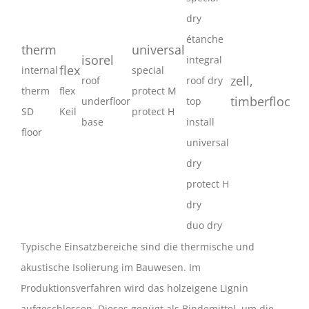
dry
étanche
therm
universal
isorel
integral
flex
internal
special
zell,
roof
roof dry
therm
flex
protect M
timberfloc
underfloor
top
SD
Keil
protect H
base
install
floor
universal
dry
protect H
dry
duo dry
Typische Einsatzbereiche sind die thermische und
akustische Isolierung im Bauwesen. Im
Produktionsverfahren wird das holzeigene Lignin
aufgeschlossen. Dieses genügt als Bindemittel, um die