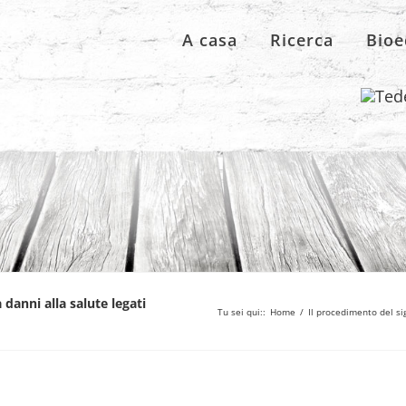
A casa
Ricerca
Bioe
 danni alla salute legati
Tu sei qui:
:
Home
/
Il procedimento del sig