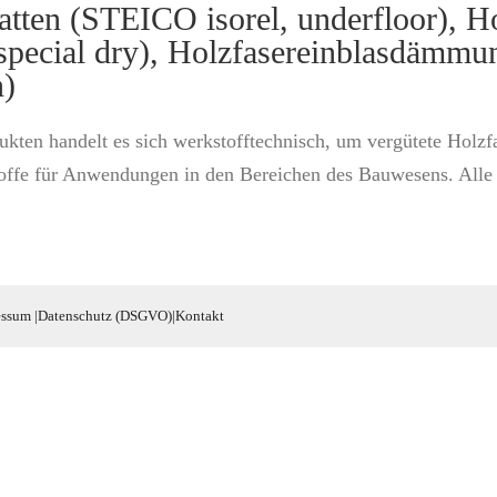
tten (STEICO isorel, underfloor), 
, special dry), Holzfasereinblasdämmu
n)
ukten handelt es sich werkstofftechnisch, um vergütete Hol
ffe für Anwendungen in den Bereichen des Bauwesens. Alle U
essum
|
Datenschutz (DSGVO)
|
Kontakt