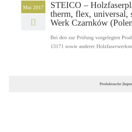
STEICO – Holzfaserpla
Mai 2017
therm, flex, universal
Werk Czarnków (Pole
Bei den zur Prüfung vorgelegten Prod
13171 sowie anderer Holzfaserwerksto
Produktsuche
|
Impr