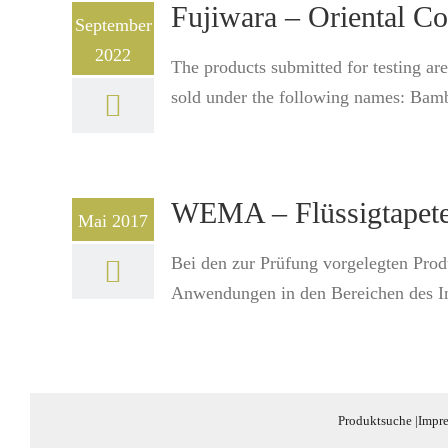
Fujiwara – Oriental Co
September
2022
The products submitted for testing are 
sold under the following names: Bam
WEMA – Flüssigtapet
Mai 2017
Bei den zur Prüfung vorgelegten Produ
Anwendungen in den Bereichen des In
Produktsuche
|
Impr