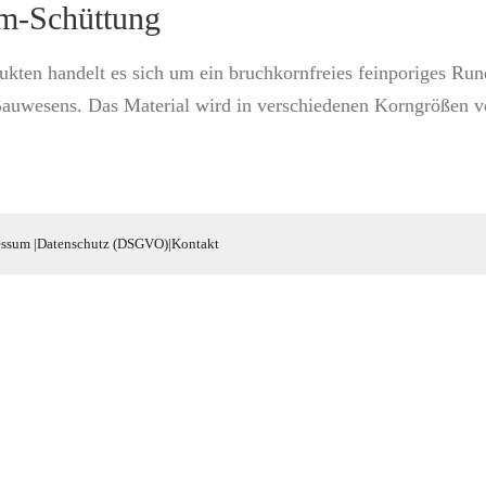
m-Schüttung
ukten handelt es sich um ein bruchkornfreies feinporiges Run
uwesens. Das Material wird in verschiedenen Korngrößen vo
essum
|
Datenschutz (DSGVO)
|
Kontakt