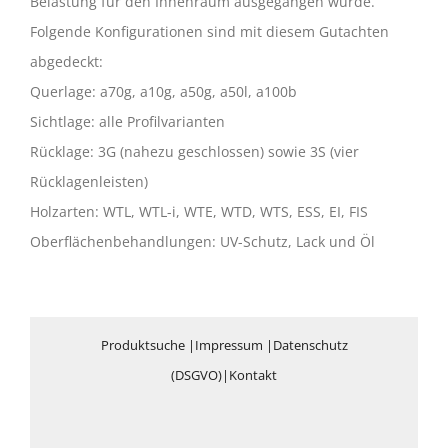
Belastung für den Innenraum ausgegangen wurde.
Folgende Konfigurationen sind mit diesem Gutachten
abgedeckt:
Querlage: a70g, a10g, a50g, a50l, a100b
Sichtlage: alle Profilvarianten
Rücklage: 3G (nahezu geschlossen) sowie 3S (vier
Rücklagenleisten)
Holzarten: WTL, WTL-i, WTE, WTD, WTS, ESS, EI, FIS
Oberflächenbehandlungen: UV-Schutz, Lack und Öl
Produktsuche
|
Impressum
|
Datenschutz
(DSGVO)
|
Kontakt