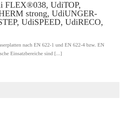
di FLEX®038, UdiTOP,
HERM strong, UdiUNGER-
EP, UdiSPEED, UdiRECO,
zfaserplatten nach EN 622-1 und EN 622-4 bzw. EN
he Einsatzbereiche sind [...]