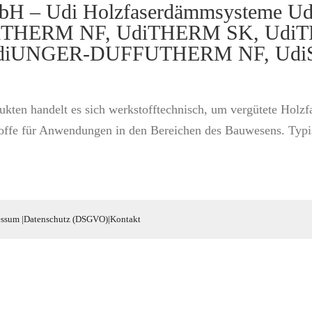
H – Udi Holzfaserdämmsysteme U
diTHERM NF, UdiTHERM SK, UdiT
iUNGER-DUFFUTHERM NF, UdiST
ukten handelt es sich werkstofftechnisch, um vergütete Hol
ffe für Anwendungen in den Bereichen des Bauwesens. Typisc
essum
|
Datenschutz (DSGVO)
|
Kontakt