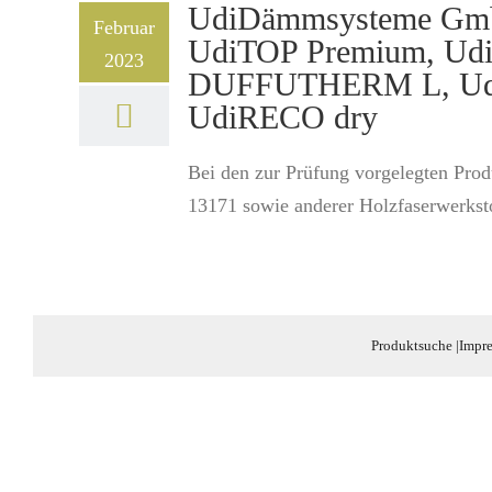
UdiDämmsysteme Gmb
Februar
UdiTOP Premium, U
2023
DUFFUTHERM L, Ud
UdiRECO dry
Bei den zur Prüfung vorgelegten Prod
13171 sowie anderer Holzfaserwerksto
Produktsuche
|
Impr