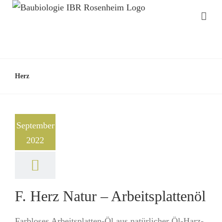
Herz
September
2022
F. Herz Natur – Arbeitsplattenöl
Farbloses Arbeitsplatten-Öl aus natürlicher Öl-Harz-