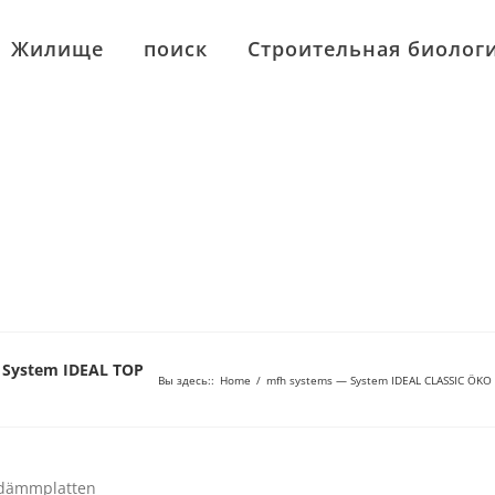
Жилище
поиск
Строительная биолог
 System IDEAL TOP
Вы здесь:
:
Home
/
mfh systems — System IDEAL CLASSIC ÖKO 
dämmplatten