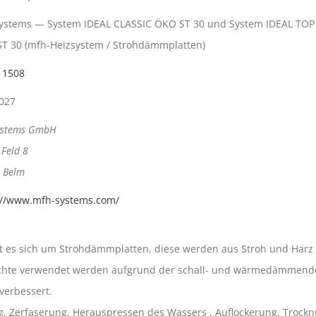
ystems — System IDEAL CLASSIC ÖKO ST 30 und System IDEAL TOP
T 30 (mfh-Heizsystem / Strohdämmplatten)
 1508
2027
ystems GmbH
Feld 8
 Belm
://www.mfh-systems.com/
 es sich um Strohdämmplatten, diese werden aus Stroh und Harz h
Dichte verwendet werden aufgrund der schall- und wärmedämmenden
verbessert.
g, Zerfaserung, Herauspressen des Wassers , Auflockerung, Trockn