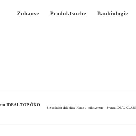
Zuhause
Produktsuche
Baubiologie
stem IDEAL TOP ÖKO
Sie befinden sich hier:
:
Home
/
mfh systems – System IDEAL CLASS