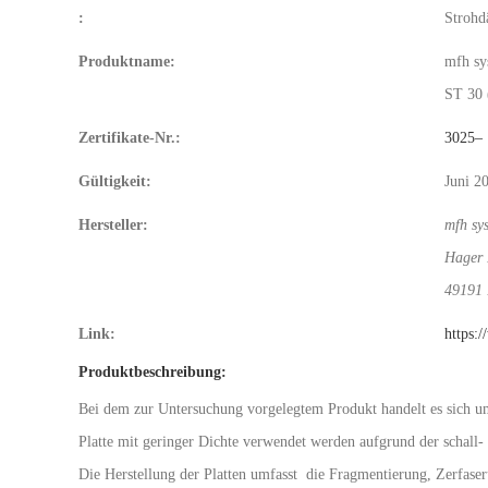
:
Strohd
Produktname:
mfh s
ST 30 
Zertifikate-Nr.:
3025–
Gültigkeit:
Juni 2
Hersteller:
mfh s
Hager 
49191
Link:
https:
Produktbeschreibung:
Bei dem zur Untersuchung vorgelegtem Produkt handelt es sich um
Platte mit geringer Dichte verwendet werden aufgrund der schal
Die Herstellung der Platten umfasst die Fragmentierung, Zerfaser