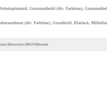
 Arbeitsplattenöl, Gartenmöbelöl (div. Farbtöne), Gartenmöbe
ohnraumlasur (div. Farbtöne), Grundieröl, Klarlack, Möbella
essum
|
Datenschutz (DSGVO)
|
Kontakt