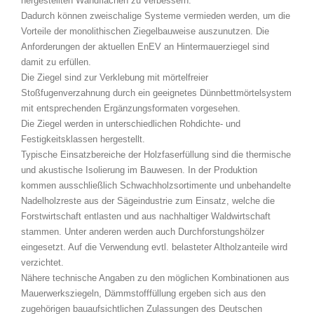
hergestellten Wandflächen zu verbessern.
Dadurch können zweischalige Systeme vermieden werden, um die
Vorteile der monolithischen Ziegelbauweise auszunutzen. Die
Anforderungen der aktuellen EnEV an Hintermauerziegel sind
damit zu erfüllen.
Die Ziegel sind zur Verklebung mit mörtelfreier
Stoßfugenverzahnung durch ein geeignetes Dünnbettmörtelsystem
mit entsprechenden Ergänzungsformaten vorgesehen.
Die Ziegel werden in unterschiedlichen Rohdichte- und
Festigkeitsklassen hergestellt.
Typische Einsatzbereiche der Holzfaserfüllung sind die thermische
und akustische Isolierung im Bauwesen. In der Produktion
kommen ausschließlich Schwachholzsortimente und unbehandelte
Nadelholzreste aus der Sägeindustrie zum Einsatz, welche die
Forstwirtschaft entlasten und aus nachhaltiger Waldwirtschaft
stammen. Unter anderen werden auch Durchforstungshölzer
eingesetzt. Auf die Verwendung evtl. belasteter Altholzanteile wird
verzichtet.
Nähere technische Angaben zu den möglichen Kombinationen aus
Mauerwerksziegeln, Dämmstofffüllung ergeben sich aus den
zugehörigen bauaufsichtlichen Zulassungen des Deutschen