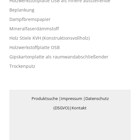
Holzwerkstoffplatte OSB als innere aussteifende
Beplankung
Dampfbremspapier
Mineralfaserdämmstoff
Holz Stiele KVH (Konstruktionsvollholz)
Holzwerkstoffplatte OSB
Gipskartonplatte als raumwandabschließender
Trockenputz
Produktsuche
|
Impressum
|
Datenschutz
(DSGVO)
|
Kontakt