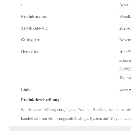
:
Anstri
Produktname:
Woodla
Zertifikate-Nr.:
2025-
Gültigkeit:
Novem
Hersteller:
Woodla
Schuss
D-8825
Tel. +
Link:
www.w
Produktbeschreibung:
Bei dem zur Prüfung vorgelegten Produkt, Starlack, handelt es s
handelt sich um ein lösungsmittelhaltiges System auf Alkydharzba