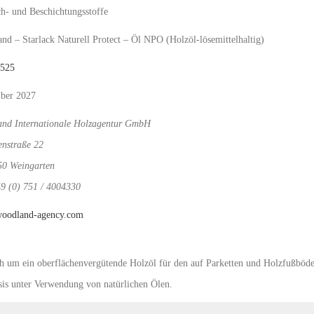
ch- und Beschichtungsstoffe
nd – Starlack Naturell Protect – Öl NPO (Holzöl-lösemittelhaltig)
1525
ber 2027
nd Internationale Holzagentur GmbH
enstraße 22
0 Weingarten
49 (0) 751 / 4004330
oodland-agency.com
ich um ein oberflächenvergütende Holzöl für den auf Parketten und Holzfußbö
sis unter Verwendung von natürlichen Ölen.