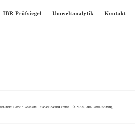
IBR Prüfsiegel
Umweltanalytik
Kontakt
sich hier:
:
Home
/
Woodland – Starlack Naturell Protect – Öl NPO (Holzöl-lösemittelhaltig)