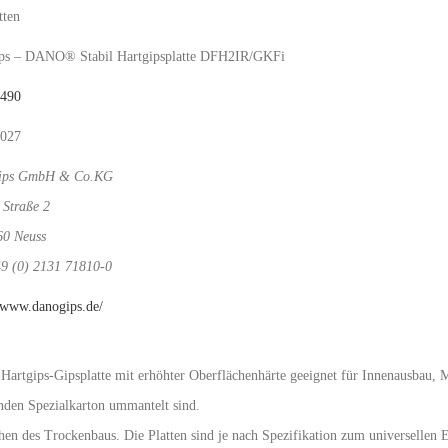
tten
ps – DANO® Stabil Hartgipsplatte DFH2IR/GKFi
1490
2027
ips GmbH & Co.KG
r Straße 2
0 Neuss
49 (0) 2131 71810-0
//www.danogips.de/
 Hartgips-Gipsplatte mit erhöhter Oberflächenhärte geeignet für Innenausbau
den Spezialkarton ummantelt sind.
chen des Trockenbaus. Die Platten sind je nach Spezifikation zum universellen 