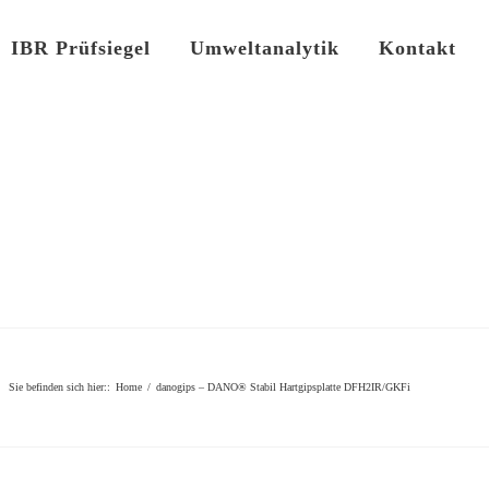
IBR Prüfsiegel
Umweltanalytik
Kontakt
Sie befinden sich hier:
:
Home
/
danogips – DANO® Stabil Hartgipsplatte DFH2IR/GKFi