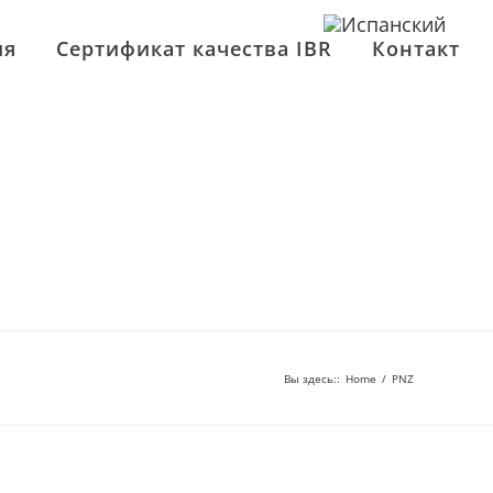
ия
Сертификат качества IBR
Контакт
Вы здесь:
:
Home
/
PNZ