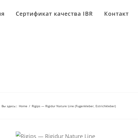
ия
Сертификат качества IBR
Контакт
Вы здесь:
:
Home
/
Rigips — Rigidur Nature Line (Fugenkleber, Estrichkleber)