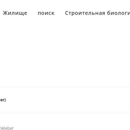
Жилище
поиск
Строительная биолог
er)
chkleber