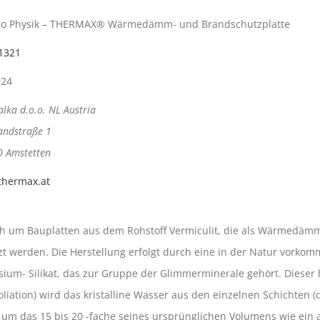
o Physik – THERMAX® Wärmedämm- und Brandschutzplatte
1321
024
lka d.o.o. NL Austria
andstraße 1
0 Amstetten
hermax.at
ich um Bauplatten aus dem Rohstoff Vermiculit, die als Wärmedä
t werden. Die Herstellung erfolgt durch eine in der Natur vorko
ium- Silikat, das zur Gruppe der Glimmerminerale gehört. Dieser h
oliation) wird das kristalline Wasser aus den einzelnen Schichte
ch um das 15 bis 20 -fache seines ursprünglichen Volumens wie ein