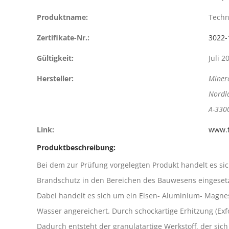
Produktname:
Techn
Zertifikate-Nr.:
3022-
Gültigkeit:
Juli 2
Hersteller:
Minera
Nordl
A-330
Link:
www.t
Produktbeschreibung:
Bei dem zur Prüfung vorgelegten Produkt handelt es s
Brandschutz in den Bereichen des Bauwesens eingesetz
Dabei handelt es sich um ein Eisen- Aluminium- Magnes
Wasser angereichert. Durch schockartige Erhitzung (Exf
Dadurch entsteht der granulatartige Werkstoff, der si