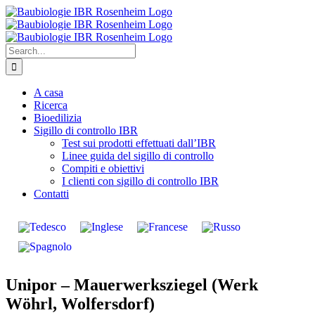
Search
for:
A casa
Ricerca
Bioedilizia
Sigillo di controllo IBR
Test sui prodotti effettuati dall’IBR
Linee guida del sigillo di controllo
Compiti e obiettivi
I clienti con sigillo di controllo IBR
Contatti
Unipor – Mauerwerksziegel (Werk
Wöhrl, Wolfersdorf)