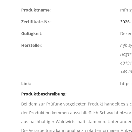
Produktname:
mfh s
Zertifikate-Nr.:
3026-
Gültigkeit:
Deze
Hersteller:
mfh s
Hager 
49191
+49 (0
Link:
https
Produktbeschreibung:
Bei dem zur Prüfung vorgelegten Produkt handelt es si
der Produktion kommen ausschließlich Schwachholzsort
aus nachhaltiger Waldwirtschaft stammen. Unter anderen
Die Verarbeitung kann analog zu plattenförmigen Holz