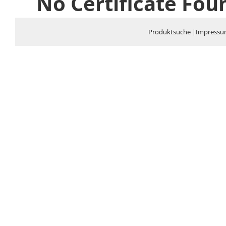
No Certificate Fou
Produktsuche
|
Impress