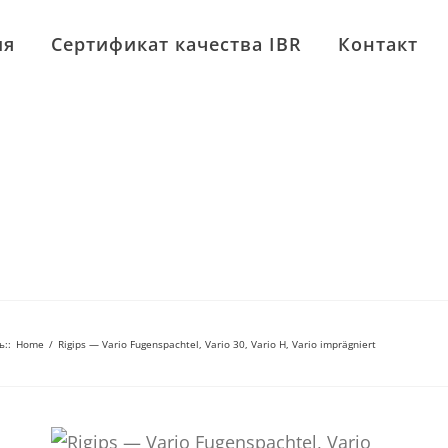
ия
Сертификат качества IBR
Контакт
ь:
:
Home
/
Rigips — Vario Fugenspachtel, Vario 30, Vario H, Vario imprägniert