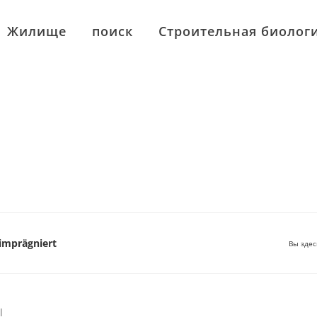
Жилище
поиск
Строительная биолог
 imprägniert
Вы здес
l