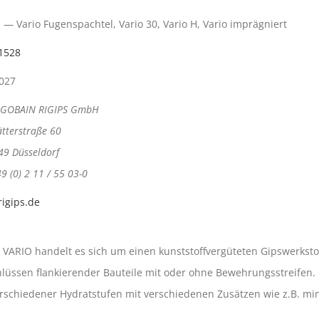
s — Vario Fugenspachtel, Vario 30, Vario H, Vario imprägniert
1528
2027
-GOBAIN RIGIPS GmbH
ätterstraße 60
49 Düsseldorf
49 (0) 2 11 / 55 03-0
igips.de
 VARIO handelt es sich um einen kunststoffvergüteten Gipswerkst
lüssen flankierender Bauteile mit oder ohne Bewehrungsstreifen.
rschiedener Hydratstufen mit verschiedenen Zusätzen wie z.B. min