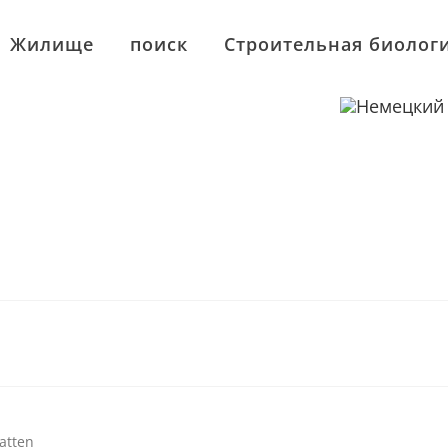
Жилище
поиск
Строительная биолог
atten