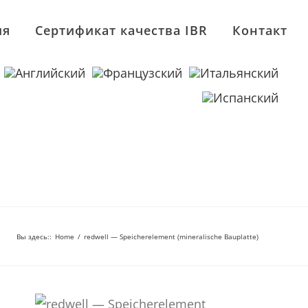
ия
Сертификат качества IBR
Контакт
Вы здесь:
:
Home
/
redwell — Speicherelement (mineralische Bauplatte)