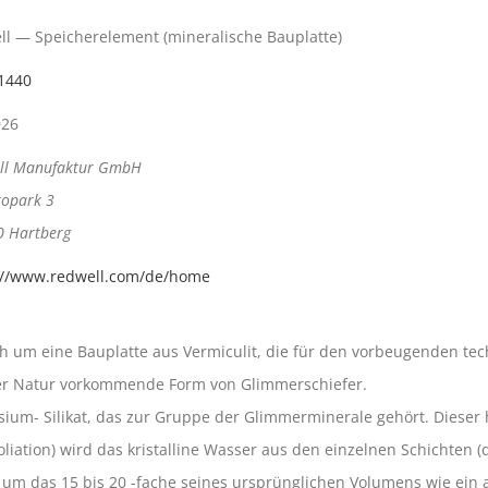
ll — Speicherelement (mineralische Bauplatte)
1440
026
ll Manufaktur GmbH
opark 3
0 Hartberg
://www.redwell.com/de/home
ich um eine Bauplatte aus Vermiculit, die für den vorbeugenden t
n der Natur vorkommende Form von Glimmerschiefer.
ium- Silikat, das zur Gruppe der Glimmerminerale gehört. Dieser h
oliation) wird das kristalline Wasser aus den einzelnen Schichte
ch um das 15 bis 20 -fache seines ursprünglichen Volumens wie ein