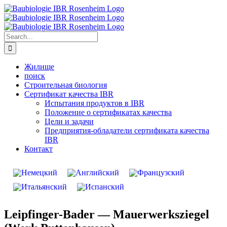
Search
for:
Жилище
поиск
Строительная биология
Сертификат качества IBR
Испытания продуктов в IBR
Положение о сертификатах качества
Цели и задачи
Предприятия-обладатели сертификата качества
IBR
Контакт
Leipfinger-Bader — Mauerwerksziegel