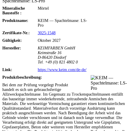
Spachtelmasse: LS-Pro
Mineralische
Mörtel
Baustoffe :
Produktname:
KEIM — Spachtelmasse: LS-
Pro
Zertifikate-Nr.:
3025-1548
Gültigkeit:
Oktober 2027
Hersteller:
KEIMFARBEN GmbH
Keimstraße 16
D-86420 Diedorf
Tel. +49 (0) 821 4802 0
Link:
https://www.keim.com/de-de/
Produktbeschreibung:
Bei dem zur Prüfung vorgelegt Produkt
handelt es sich um gebrauchsfertige
Allzweckspachtelmasse. Im Gegensatz zu Trockenspachtelmassen entfällt
das bauseitige immer wiederkehrende, zeitraubende Anmischen des
Materials. Die werksseitige Vormischung garantiert einen kontinuierlichen
Qualitätsstandard. Materialverlust durch vorzeitige Aushärtung kann
praktisch ausgeschlossen werden. Nach Beendigung der Arbeit wird das
Gebinde wieder verschlossen und ist danach noch lange verwendbar. Die
Verarbeitung erfolgt direkt auf geeignetem Untergrund wie Gipsplatten,
Gipsfaserplatten, Beton oder weiteren vom Hersteller empfohlenen