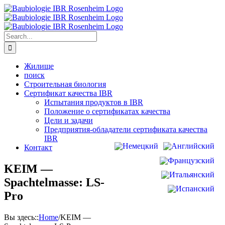
Search
for:
Жилище
поиск
Строительная биология
Сертификат качества IBR
Испытания продуктов в IBR
Положение о сертификатах качества
Цели и задачи
Предприятия-обладатели сертификата качества
IBR
Контакт
KEIM —
Spachtelmasse: LS-
Pro
Вы здесь:
:
Home
/
KEIM —