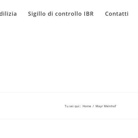
dilizia
Sigillo di controllo IBR
Contatti
Tu sei qui:
:
Home
/
Mayr Melnhof