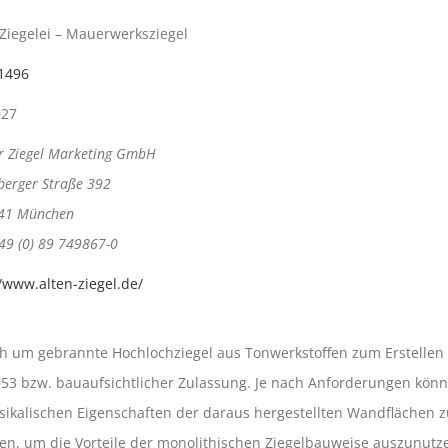
 Ziegelei – Mauerwerksziegel
1496
027
r Ziegel Marketing GmbH
berger Straße 392
41 München
 49 (0) 89 749867-0
//www.alten-ziegel.de/
ich um gebrannte Hochlochziegel aus Tonwerkstoffen zum Erstelle
3 bzw. bauaufsichtlicher Zulassung. Je nach Anforderungen könne
ikalischen Eigenschaften der daraus hergestellten Wandflächen z
, um die Vorteile der monolithischen Ziegelbauweise auszunutze