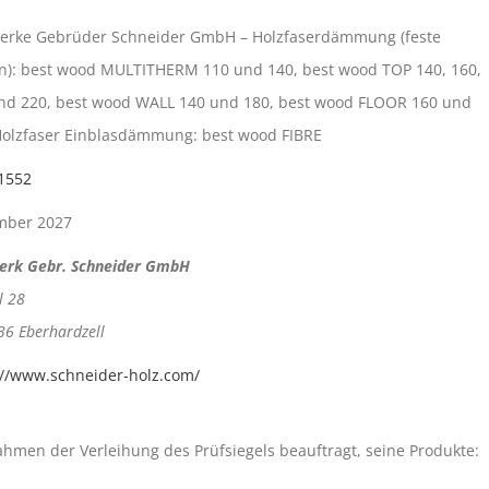
erke Gebrüder Schneider GmbH – Holzfaserdämmung (feste
en): best wood MULTITHERM 110 und 140, best wood TOP 140, 160,
nd 220, best wood WALL 140 und 180, best wood FLOOR 160 und
Holzfaser Einblasdämmung: best wood FIBRE
1552
mber 2027
erk Gebr. Schneider GmbH
l 28
36 Eberhardzell
://www.schneider-holz.com/
en der Verleihung des Prüfsiegels beauftragt, seine Produkte: