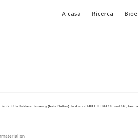
A casa
Ricerca
Bioe
ider GmbH – Holzfaserdämmung (feste Platten): best wood MULTITHERM 110 und 140, best w
materialien