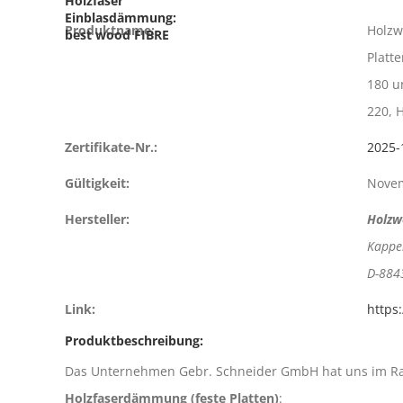
Holzfaser
Einblasdämmung:
Produktname:
Holzw
best wood FIBRE
Platt
180 u
220, 
Zertifikate-Nr.:
2025-
Gültigkeit:
Nove
Hersteller:
Holzw
Kappe
D-884
Link:
https
Produktbeschreibung:
Das Unternehmen Gebr. Schneider GmbH hat uns im Rahm
Holzfaserdämmung (feste Platten)
: