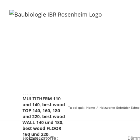
Holzwerke
Gebrüder
Schneider GmbH –
Holzfaserdämmung
(feste Platten): best
wood
MULTITHERM 110
und 140, best wood
Tu sei qui:
:
Home
/
Holzwerke Gebrüder Schne
TOP 140, 160, 180
und 220, best wood
WALL 140 und 180,
best wood FLOOR
160 und 220,
Holzwerkstoffe :
Dämm