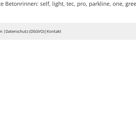
etonrinnen: self, light, tec, pro, parkline, one, gree
um
|
Datenschutz (DSGVO)
|
Kontakt