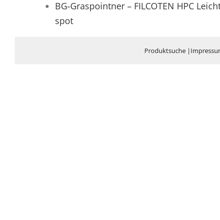
BG-Graspointner – FILCOTEN HPC Leichte B
spot
Produktsuche
|
Impress