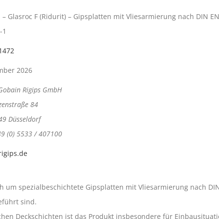
s – Glasroc F (Ridurit) – Gipsplatten mit Vliesarmierung nach DIN E
-1
1472
mber 2026
-Gobain Rigips GmbH
zenstraße 84
49 Düsseldorf
49 (0) 5533 / 407100
igips.de
ch um spezialbeschichtete Gipsplatten mit Vliesarmierung nach DIN
führt sind.
en Deckschichten ist das Produkt insbesondere für Einbausituati