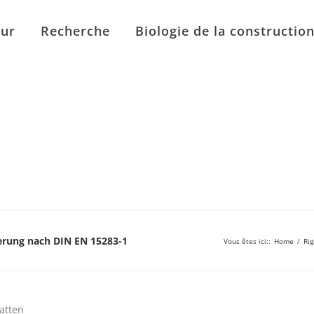
eur
Recherche
Biologie de la constructio
mierung nach DIN EN 15283-1
Vous êtes ici:
:
Home
/
Rig
atten