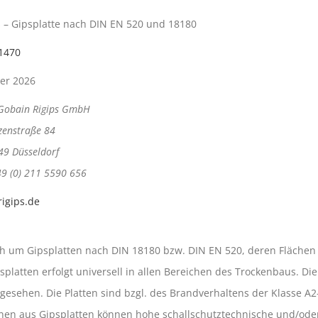
s – Gipsplatte nach DIN EN 520 und 18180
1470
er 2026
-Gobain Rigips GmbH
zenstraße 84
49 Düsseldorf
49 (0) 211 5590 656
igips.de
ich um Gipsplatten nach DIN 18180 bzw. DIN EN 520, deren Fläche
atten erfolgt universell in allen Bereichen des Trockenbaus. Die 
gesehen. Die Platten sind bzgl. des Brandverhaltens der Klasse A2
ktionen aus Gipsplatten können hohe schallschutztechnische und/o