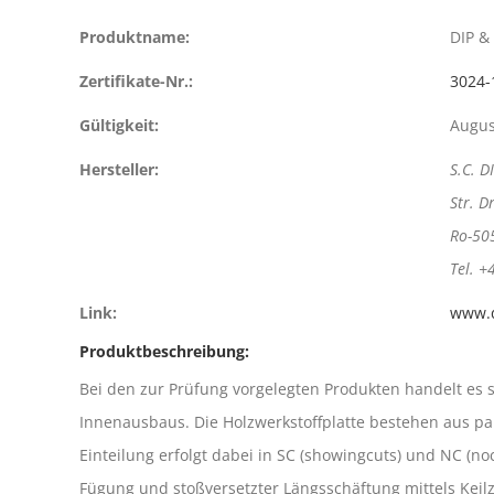
Produktname:
DIP &
Zertifikate-Nr.:
3024-
Gültigkeit:
Augus
Hersteller:
S.C. D
Str. D
Ro-50
Tel. +
Link:
www.
Produktbeschreibung:
Bei den zur Prüfung vorgelegten Produkten handelt es
Innenausbaus. Die Holzwerkstoffplatte bestehen aus par
Einteilung erfolgt dabei in SC (showingcuts) und NC (n
Fügung und stoßversetzter Längsschäftung mittels Keil